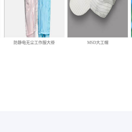
防静电无尘工作服大褂
MSD大工帽