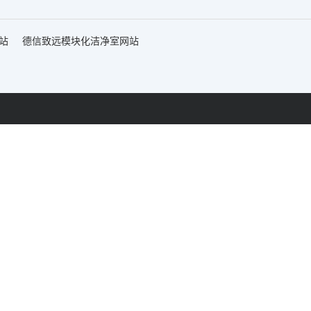
站
德信致远模块化洁净室网站
网站首页
快装式洁净
工厂地址：
金财富广场C座805室
如皋市智能制造产业园陈草路8