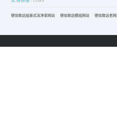
友情链接
/ LINKS
德信致远组装式洁净室网站
德信致远模组网站
德信致远老网
来电快速报价：
昆山地址：
189 1323 5666
昆山市登云路258号汇