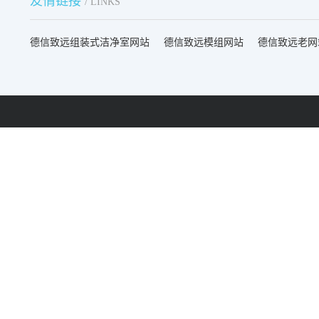
友情链接
/ LINKS
德信致远组装式洁净室网站
德信致远模组网站
德信致远老网
来电快速报价：
昆山地址：
189 1323 5666
昆山市登云路258号汇