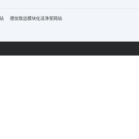
站
德信致远模块化洁净室网站
网站首页
快装式洁净
工厂地址：
金财富广场C座805室
如皋市智能制造产业园陈草路8