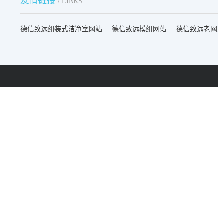
友情链接
/ LINKS
德信致远组装式洁净室网站
德信致远模组网站
德信致远老网
来电快速报价：
昆山地址：
189 1323 5666
昆山市登云路258号汇