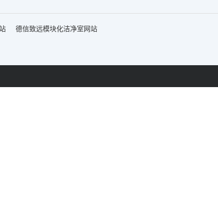
站
德信致远模块化洁净室网站
网站首页
快装式洁净
工厂地址：
金财富广场C座805室
如皋市智能制造产业园陈草路8