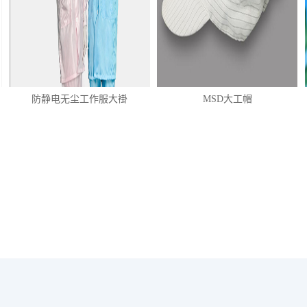
防静电无尘工作服大褂
MSD大工帽